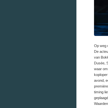
Op weg n
De acteu
van Bokk
Dusée, S
waar om 
koploper
avond, e
première
timing li
geplaagd
Waardenb