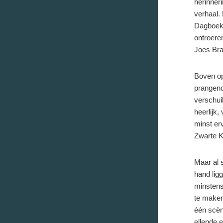
herinner
verhaal.
Dagboek 
ontroere
Joes Bra
Boven op
prangend
verschui
heerlijk,
minst erv
Zwarte Ka
Maar al s
hand ligg
minstens
te maken
één scèn
ellende 