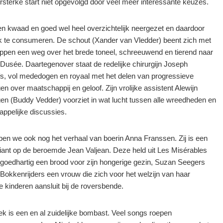
ersterke start niet opgevolgd door veel meer interessante keuzes.
n kwaad en goed wel heel overzichtelijk neergezet en daardoor
k te consumeren. De schout (Xander van Vledder) beent zich met
appen een weg over het brede toneel, schreeuwend en tierend naar
Dusée. Daartegenover staat de redelijke chirurgijn Joseph
fs, vol mededogen en royaal met het delen van progressieve
en over maatschappij en geloof. Zijn vrolijke assistent Alewijn
en (Buddy Vedder) voorziet in wat lucht tussen alle wreedheden en
ppelijke discussies.
en we ook nog het verhaal van boerin Anna Franssen. Zij is een
iant op de beroemde Jean Valjean. Deze held uit Les Misérables
l goedhartig een brood voor zijn hongerige gezin, Suzan Seegers
n Bokkenrijders een vrouw die zich voor het welzijn van haar
e kinderen aansluit bij de roversbende.
k is een en al zuidelijke bombast. Veel songs roepen