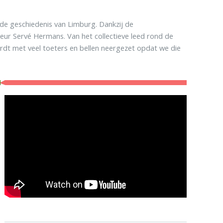
de geschiedenis van Limburg. Dankzij de
eur Servé Hermans. Van het collectieve leed rond de
rdt met veel toeters en bellen neergezet opdat we die