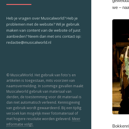
geweldda
we – naa
Heb je vragen over Musicalworld? Heb je
problemen met de website? Wil je gebruik
maken van content van de website of juist
aanbieden? Neem dan met ons contact op:
redactie@musicalworld.nl
© MusicalWorld. Het gebruik van foto's en
artikelen is toegestaan, mits voorzien van
naamsvermelding. In sommige gevallen maakt
Musicalworld gebruik van materiaal van
derden, de toestemming voor dit materiaal is
dan niet automatisch verleend. Kennisgeving
van gebruik wordt gewaardeerd. Bij een tijdig
verzoek kan mogelijk meer fotomateriaal of
met hogere resolutie worden geleverd.
Meer
informatie volgt.
Bokkenri