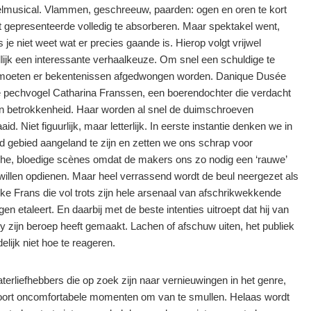
lmusical. Vlammen, geschreeuw, paarden: ogen en oren te kort
t gepresenteerde volledig te absorberen. Maar spektakel went,
s je niet weet wat er precies gaande is. Hierop volgt vrijwel
lijk een interessante verhaalkeuze. Om snel een schuldige te
 moeten er bekentenissen afgedwongen worden. Danique Dusée
e pechvogel Catharina Franssen, een boerendochter die verdacht
n betrokkenheid. Haar worden al snel de duimschroeven
id. Niet figuurlijk, maar letterlijk. In eerste instantie denken we in
d gebied aangeland te zijn en zetten we ons schrap voor
sche, bloedige scènes omdat de makers ons zo nodig een ‘rauwe’
willen opdienen. Maar heel verrassend wordt de beul neergezet als
jke Frans die vol trots zijn hele arsenaal van afschrikwekkende
gen etaleert. En daarbij met de beste intenties uitroept dat hij van
by zijn beroep heeft gemaakt. Lachen of afschuw uiten, het publiek
elijk niet hoe te reageren.
aterliefhebbers die op zoek zijn naar vernieuwingen in het genre,
 soort oncomfortabele momenten om van te smullen. Helaas wordt