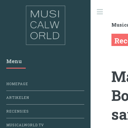
Toggle
Music
Rec
Menu
Ma
HOMEPAGE
Bo
ARTIKELEN
s
RECENSIES
MUSICALWORLD.TV