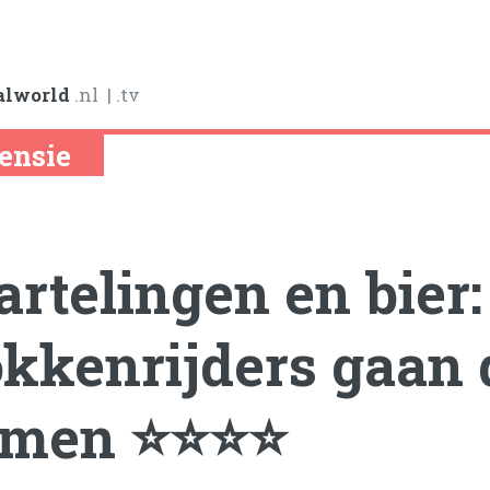
alworld
.nl
| .tv
ensie
rtelingen en bier:
kkenrijders gaan d
amen ⭐⭐⭐⭐