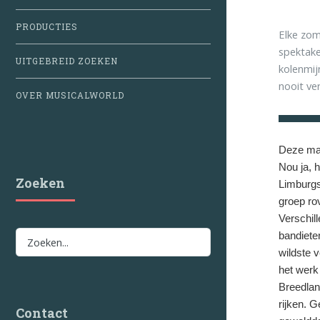
PRODUCTIES
Elke zom
spektake
UITGEBREID ZOEKEN
kolenmij
nooit ve
OVER MUSICALWORLD
Deze maa
Nou ja, 
Zoeken
Limburgs
groep ro
Verschil
bandieten
wildste 
het werk
Breedlan
rijken. 
Contact