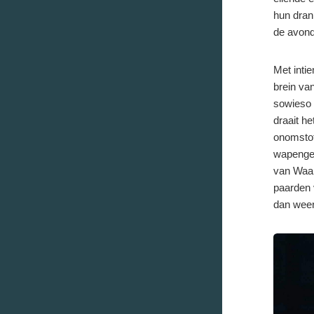
hun dran
de avond
Met intie
brein va
sowieso 
draait h
onomstot
wapengekl
van Waar
paarden 
dan weer