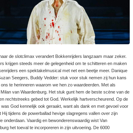
aar de slotclimax verandert Bokkenrijders langzaam maar zeker.
rs krijgen steeds meer de gelegenheid om te schitteren en maken
enrijders een spektakelmusical met net een beetje meer. Danique
uzan Seegers, Buddy Vedder: stuk voor stuk nemen zij hun kans
ons te herinneren waarom we hen zo waardeerden. Met als
 Milan van Waardenburg. Het stuk gunt hem de beste scène van de
en rechtstreeks gebed tot God. Werkelijk hartverscheurend. Op de
 was God kennelijk ook geraakt, want als dank en met gevoel voor
et Hij tijdens de powerballad hevige slagregens vallen over zijn
e onderdaan. Vaardig en bewonderenswaardig wist Van
urg het toeval te incorporeren in zijn uitvoering. De 6000