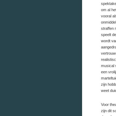
spektake
om al he
vooral al
onmiddel
straffen
speelt d
wordt va
aangedraa
vertrouw
realisti
musical 
een vroli
marteltui
zijn hob
weet duid
Voor the
zijn dit