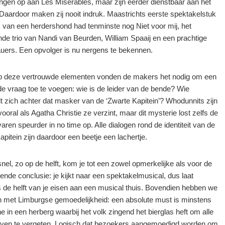
ingen op aan Les Misérables, maar zijn eerder dienstbaar aan het
 Daardoor maken zij nooit indruk. Maastrichts eerste spektakelstuk
van een herdershond had tenminste nog Niet voor mij, het
nde trio van Nandi van Beurden, William Spaaij en een prachtige
uers. Een opvolger is nu nergens te bekennen.
 deze vertrouwde elementen vonden de makers het nodig om een
e vraag toe te voegen: wie is de leider van de bende? Wie
lt zich achter dat masker van de ‘Zwarte Kapitein’? Whodunnits zijn
 vooral als Agatha Christie ze verzint, maar dit mysterie lost zelfs de
aren speurder in no time op. Alle dialogen rond de identiteit van de
pitein zijn daardoor een beetje een lachertje.
nel, zo op de helft, kom je tot een zowel opmerkelijke als voor de
ende conclusie: je kijkt naar een spektakelmusical, dus laat
 de helft van je eisen aan een musical thuis. Bovendien hebben we
 met Limburgse gemoedelijkheid: een absolute must is minstens
e in een herberg waarbij het volk zingend het bierglas heft om alle
even te vergeten. Logisch dat bezoekers aangemoedigd worden om