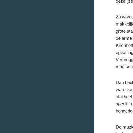
deze ijz
Zo worde
makkelij
grote st
de arme 
Kirchhof
opvatting
Verbrugg
maatscha
Dan hebb
ware var
stal hee
speelt i
hongerig
De muzie