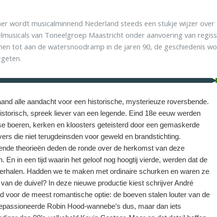
er wordt musicalminnend Nederland steeds een stukje wijzer over 
lmusicals van Toneelgroep Maastricht onder aanvoering van regiss
nen tot aan de watersnoodramp in de jaren 90, de geschiedenis wo
rgeten.
nd alle aandacht voor een historische, mysterieuze roversbende.
historisch, spreek liever van een legende. Eind 18e eeuw werden
e boeren, kerken en kloosters geteisterd door een gemaskerde
vers die niet terugdeinsden voor geweld en brandstichting.
lende theorieën deden de ronde over de herkomst van deze
. En in een tijd waarin het geloof nog hoogtij vierde, werden dat de
verhalen. Hadden we te maken met ordinaire schurken en waren ze
 van de duivel? In deze nieuwe productie kiest schrijver André
d voor de meest romantische optie: de boeven stalen louter van de
Gepassioneerde Robin Hood-wannebe’s dus, maar dan iets