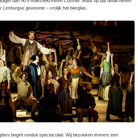
diger dan 90’s-volksheld Kevin Costner. Maar op dat detail heffen
r Limburgse gewoonte – vrolijk het bierglas.
jders begint ronduit spectaculair. Wij bezoeken immers een