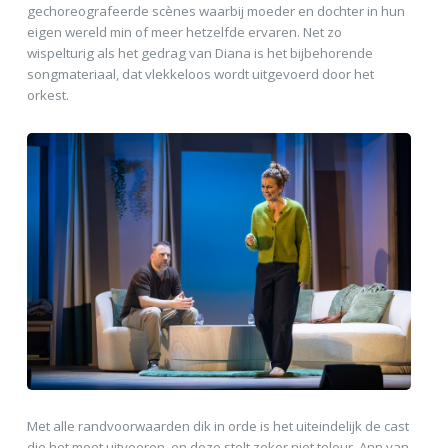
gechoreografeerde scènes waarbij moeder en dochter in hun
eigen wereld min of meer hetzelfde ervaren. Net zo
wispelturig als het gedrag van Diana is het bijbehorende
songmateriaal, dat vlekkeloos wordt uitgevoerd door het
orkest.
Met alle randvoorwaarden dik in orde is het uiteindelijk de cast
die het moet uitvoeren, en deze stelt zeker niet teleur. Ann van