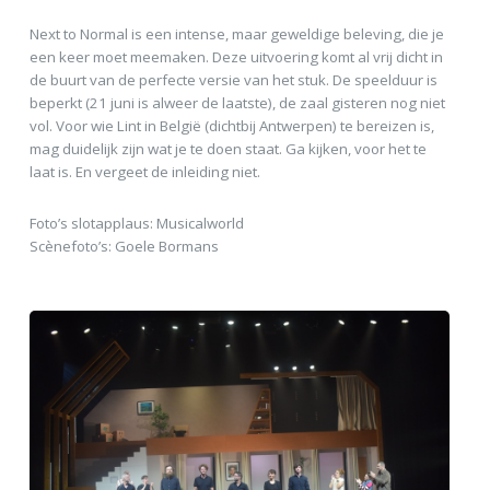
Next to Normal is een intense, maar geweldige beleving, die je
een keer moet meemaken. Deze uitvoering komt al vrij dicht in
de buurt van de perfecte versie van het stuk. De speelduur is
beperkt (21 juni is alweer de laatste), de zaal gisteren nog niet
vol. Voor wie Lint in België (dichtbij Antwerpen) te bereizen is,
mag duidelijk zijn wat je te doen staat. Ga kijken, voor het te
laat is. En vergeet de inleiding niet.
Foto’s slotapplaus: Musicalworld
Scènefoto’s: Goele Bormans