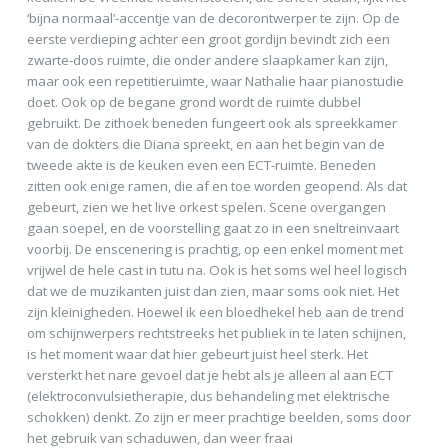
‘bijna normaal’-accentje van de decorontwerper te zijn. Op de
eerste verdieping achter een groot gordijn bevindt zich een
zwarte-doos ruimte, die onder andere slaapkamer kan zijn,
maar ook een repetitieruimte, waar Nathalie haar pianostudie
doet. Ook op de begane grond wordt de ruimte dubbel
gebruikt. De zithoek beneden fungeert ook als spreekkamer
van de dokters die Diana spreekt, en aan het begin van de
tweede akte is de keuken even een ECT-ruimte. Beneden
zitten ook enige ramen, die af en toe worden geopend. Als dat
gebeurt, zien we het live orkest spelen. Scene overgangen
gaan soepel, en de voorstelling gaat zo in een sneltreinvaart
voorbij. De enscenering is prachtig, op een enkel moment met
vrijwel de hele cast in tutu na. Ook is het soms wel heel logisch
dat we de muzikanten juist dan zien, maar soms ook niet. Het
zijn kleinigheden. Hoewel ik een bloedhekel heb aan de trend
om schijnwerpers rechtstreeks het publiek in te laten schijnen,
is het moment waar dat hier gebeurt juist heel sterk. Het
versterkt het nare gevoel dat je hebt als je alleen al aan ECT
(elektroconvulsietherapie, dus behandeling met elektrische
schokken) denkt. Zo zijn er meer prachtige beelden, soms door
het gebruik van schaduwen, dan weer fraai