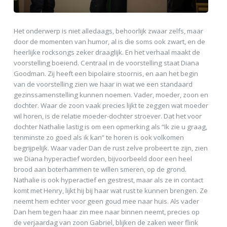
Het onderwerp is niet alledaags, behoorlijk zwaar zelfs, maar
door de momenten van humor, al is die soms ook zwart, en de
heerlijke rocksongs zeker draaglijk. En het verhaal maakt de
voorstelling boeiend. Centraal in de voorstelling staat Diana
Goodman. Zij heeft een bipolaire stoornis, en aan het begin
van de voorstelling zien we haar in wat we een standaard
gezinssamenstelling kunnen noemen. Vader, moeder, zoon en
dochter. Waar de zoon vaak precies lijkt te zeggen wat moeder
wil horen, is de relatie moeder-dochter stroever. Dat het voor
dochter Nathalie lastig is om een opmerking als “Ik zie u graag,
tenminste zo goed als ik kan” te horen is ook volkomen
begrijpelijk. Waar vader Dan de rust zelve probeert te zijn, zien
we Diana hyperactief worden, bijvoorbeeld door een heel
brood aan boterhammen te willen smeren, op de grond.
Nathalie is ook hyperactief en gestrest, maar als ze in contact
komt met Henry, lijkt hij bij haar wat rust te kunnen brengen. Ze
neemt hem echter voor geen goud mee naar huis. Als vader
Dan hem tegen haar zin mee naar binnen neemt, precies op
de verjaardag van zoon Gabriel, blijken de zaken weer flink