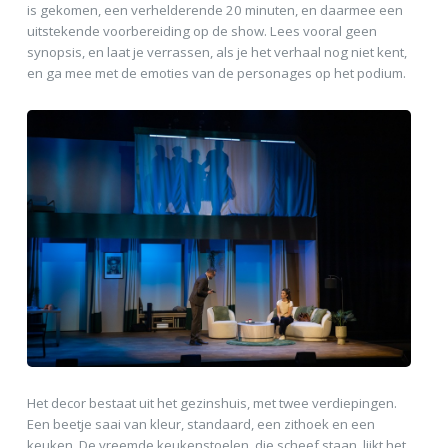
is gekomen, een verhelderende 20 minuten, en daarmee een
uitstekende voorbereiding op de show. Lees vooral geen
synopsis, en laat je verrassen, als je het verhaal nog niet kent,
en ga mee met de emoties van de personages op het podium.
Het decor bestaat uit het gezinshuis, met twee verdiepingen.
Een beetje saai van kleur, standaard, een zithoek en een
keuken. De vreemde keukenstoelen, die scheef staan, lijkt het