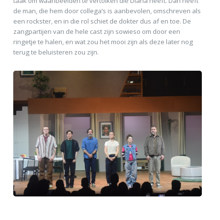
taak om waanbeelden te vertolken die Diana heeft. Dan heeft
de man, die hem door collega’s is aanbevolen, omschreven als
een rockster, en in die rol schiet de dokter dus af en toe. De
zangpartijen van de hele cast zijn sowieso om door een
ringetje te halen, en wat zou het mooi zijn als deze later nog
terug te beluisteren zou zijn.