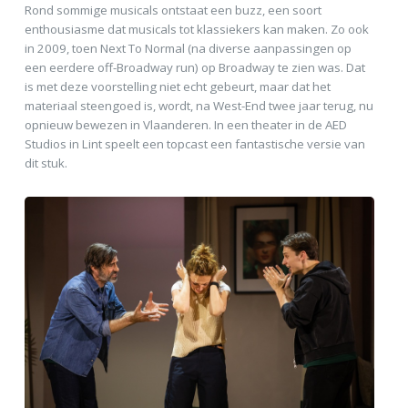
Rond sommige musicals ontstaat een buzz, een soort
enthousiasme dat musicals tot klassiekers kan maken. Zo ook
in 2009, toen Next To Normal (na diverse aanpassingen op
een eerdere off-Broadway run) op Broadway te zien was. Dat
is met deze voorstelling niet echt gebeurt, maar dat het
materiaal steengoed is, wordt, na West-End twee jaar terug, nu
opnieuw bewezen in Vlaanderen. In een theater in de AED
Studios in Lint speelt een topcast een fantastische versie van
dit stuk.