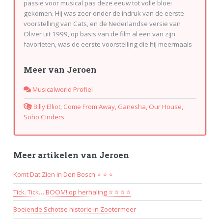
passie voor musical pas deze eeuw tot volle bloei
gekomen. Hij was zeer onder de indruk van de eerste
voorstelling van Cats, en de Nederlandse versie van
Oliver uit 1999, op basis van de film al een van zijn
favorieten, was de eerste voorstelling die hij meermaals
zag. Toch waren deze bezoeken eerder sporadisch dan
frequent. Sinds hij redacteur is van Musicalworld bezoekt
Meer van Jeroen
hij meer dan 100 voorstellingen per jaar. Jeroen is de
Musicalworld-specialist op het gebied van
Musicalworld Profiel
familievoorstellingen en kindervoorstellingen. Hij is
tevens de correspondent voor Vlaanderen. Ook in
Billy Elliot, Come From Away, Ganesha, Our House,
Duitsland en Engeland (Londen) is hij regelmatig te
Soho Cinders
vinden. Hij doet ook verslag van amateurvoorstellingen
die voor neutrale toeschouwers de moeite waard zijn. Tot
zijn favoriete musicals behoren naast Oliver! meer
Meer artikelen van Jeroen
musicals met kinderen in de hoofdrol. "Billy Elliot" is zijn
all-time favorite, maar daarnaast moeten zeker "Whistle
Komt Dat Zien in Den Bosch ⭐ ⭐ ⭐
down the Wind", "Matilda" en "The Secret Garden"
worden genoemd. Daarnaast zijn Chicago, Come from
Tick. Tick… BOOM! op herhaling ⭐ ⭐ ⭐ ⭐
Away, Spamalot en Soho Cinders voorstelling met een
ongelofelijke aantrekkingskracht. Hoogtepunten in het
Boeiende Schotse historie in Zoetermeer
jukebox-genre: Our House, Ich war noch niemals in New