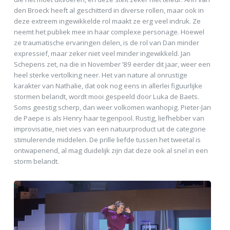
den Broeck heeft al geschitterd in diverse rollen, maar ook in
deze extreem ingewikkelde rol maakt ze erg veel indruk. Ze
neemt het publiek mee in haar complexe personage. Hoewel
ze traumatische ervaringen delen, is de rol van Dan minder
expressief, maar zeker niet veel minder ingewikkeld. Jan
Schepens zet, na die in November ’89 eerder dit jaar, weer een
heel sterke vertolking neer. Het van nature al onrustige
karakter van Nathalie, dat ook nog eens in allerlei figuurlijke
stormen belandt, wordt mooi gespeeld door Luka de Baets.
Soms geestig scherp, dan weer volkomen wanhopig. Pieter-Jan
de Paepe is als Henry haar tegenpool. Rustig, liefhebber van
improvisatie, niet vies van een natuurproduct uit de categorie
stimulerende middelen. De prille liefde tussen het tweetal is
ontwapenend, al mag duidelijk zijn dat deze ook al snel in een
storm belandt.