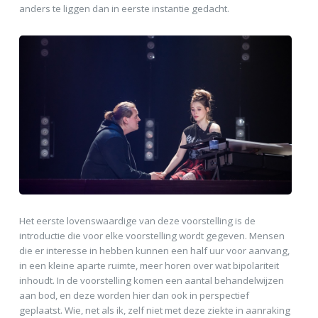
anders te liggen dan in eerste instantie gedacht.
Het eerste lovenswaardige van deze voorstelling is de
introductie die voor elke voorstelling wordt gegeven. Mensen
die er interesse in hebben kunnen een half uur voor aanvang,
in een kleine aparte ruimte, meer horen over wat bipolariteit
inhoudt. In de voorstelling komen een aantal behandelwijzen
aan bod, en deze worden hier dan ook in perspectief
geplaatst. Wie, net als ik, zelf niet met deze ziekte in aanraking