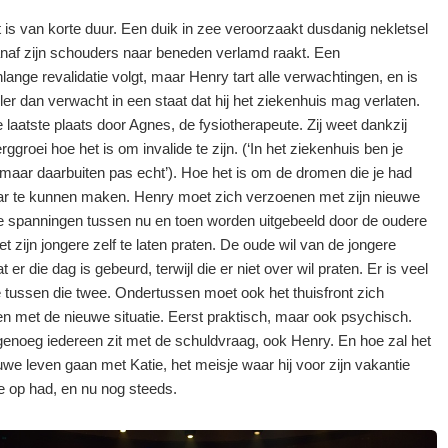
t is van korte duur. Een duik in zee veroorzaakt dusdanig nekletsel
vanaf zijn schouders naar beneden verlamd raakt. Een
ange revalidatie volgt, maar Henry tart alle verwachtingen, en is
ler dan verwacht in een staat dat hij het ziekenhuis mag verlaten.
e laatste plaats door Agnes, de fysiotherapeute. Zij weet dankzij
ggroei hoe het is om invalide te zijn. (‘In het ziekenhuis ben je
, maar daarbuiten pas echt’). Hoe het is om de dromen die je had
ar te kunnen maken. Henry moet zich verzoenen met zijn nieuwe
e spanningen tussen nu en toen worden uitgebeeld door de oudere
 zijn jongere zelf te laten praten. De oude wil van de jongere
 er die dag is gebeurd, terwijl die er niet over wil praten. Er is veel
ie tussen die twee. Ondertussen moet ook het thuisfront zich
n met de nieuwe situatie. Eerst praktisch, maar ook psychisch.
enoeg iedereen zit met de schuldvraag, ook Henry. En hoe zal het
euwe leven gaan met Katie, het meisje waar hij voor zijn vakantie
e op had, en nu nog steeds.