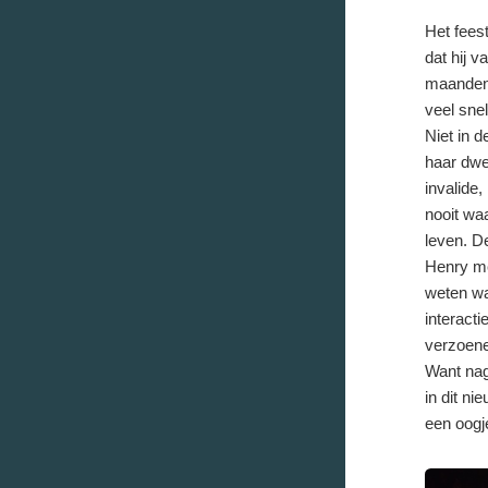
Het fees
dat hij 
maandenl
veel snel
Niet in d
haar dwer
invalide
nooit wa
leven. D
Henry met
weten wat
interact
verzoene
Want nag
in dit ni
een oogj