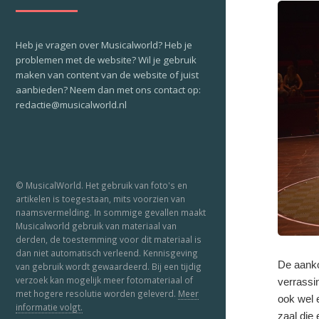
Heb je vragen over Musicalworld? Heb je
problemen met de website? Wil je gebruik
maken van content van de website of juist
aanbieden? Neem dan met ons contact op:
redactie@musicalworld.nl
© MusicalWorld. Het gebruik van foto's en
artikelen is toegestaan, mits voorzien van
naamsvermelding. In sommige gevallen maakt
Musicalworld gebruik van materiaal van
derden, de toestemming voor dit materiaal is
dan niet automatisch verleend. Kennisgeving
De aanko
van gebruik wordt gewaardeerd. Bij een tijdig
verzoek kan mogelijk meer fotomateriaal of
verrassi
met hogere resolutie worden geleverd.
Meer
ook wel 
informatie volgt.
zaal die 