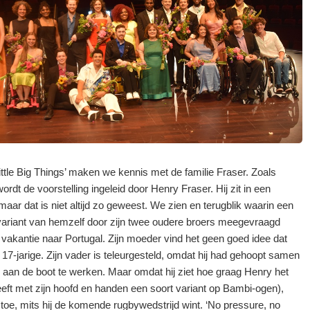
Little Big Things’ maken we kennis met de familie Fraser. Zoals
rdt de voorstelling ingeleid door Henry Fraser. Hij zit in een
 maar dat is niet altijd zo geweest. We zien en terugblik waarin een
variant van hemzelf door zijn twee oudere broers meegevraagd
 vakantie naar Portugal. Zijn moeder vind het geen goed idee dat
 17-jarige. Zijn vader is teleurgesteld, omdat hij had gehoopt samen
aan de boot te werken. Maar omdat hij ziet hoe graag Henry het
heeft met zijn hoofd en handen een soort variant op Bambi-ogen),
 toe, mits hij de komende rugbywedstrijd wint. ‘No pressure, no