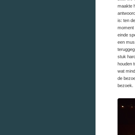
maakte h
antwoord
is: ten d
moment d
einde spo
een musi
teruggege
stuk hard
houden t
wat minde
de bezoek
bezoek.