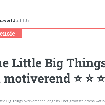
alworld
.nl
| .tv
ensie
e Little Big Thing
 motiverend ⭐ ⭐ ⭐
ittle Big Things overkomt een jonge knul het grootste drama wat 