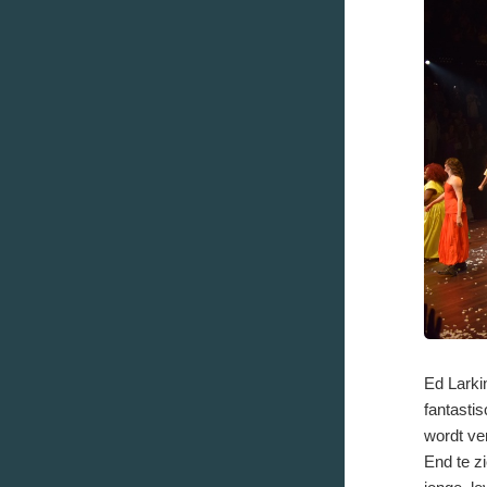
Ed Larki
fantastis
wordt ver
End te zi