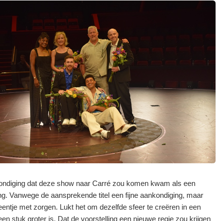
ndiging dat deze show naar Carré zou komen kwam als een
ng. Vanwege de aansprekende titel een fijne aankondiging, maar
eentje met zorgen. Lukt het om dezelfde sfeer te creëren in een
een stuk groter is. Dat de voorstelling een nieuwe regie zou krijgen