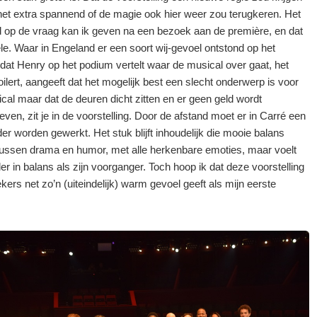
et extra spannend of de magie ook hier weer zou terugkeren. Het
 op de vraag kan ik geven na een bezoek aan de première, en dat
ele. Waar in Engeland er een soort wij-gevoel ontstond op het
at Henry op het podium vertelt waar de musical over gaat, het
ilert, aangeeft dat het mogelijk best een slecht onderwerp is voor
cal maar dat de deuren dicht zitten en er geen geld wordt
ven, zit je in de voorstelling. Door de afstand moet er in Carré een
er worden gewerkt. Het stuk blijft inhoudelijk die mooie balans
ussen drama en humor, met alle herkenbare emoties, maar voelt
r in balans als zijn voorganger. Toch hoop ik dat deze voorstelling
ers net zo’n (uiteindelijk) warm gevoel geeft als mijn eerste