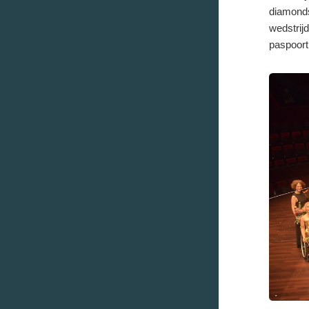
diamonds
wedstrij
paspoort