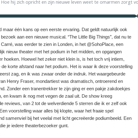
 Hoe hij zich opricht en zijn nieuwe leven weet te omarmen zorgt vo
ijd maar één kans op een eerste ervaring. Dat geldt natuurlijk ook
 bezoek aan een nieuwe musical. “The Little Big Things”, dat nu te
in Carré, was eerder te zien in Londen, in het @SohoPlace, een
lijk nieuw theater met het podium in het midden, en opgangen
er hoeken. Hoewel het zeker niet klein is, is het toch vrij intiem,
de korte afstand naar het podium. Het is waar ik deze voorstelling
 eerst zag, en ik was zwaar onder de indruk. Het waargebeurde
van Henry Fraser, mondartiest was dramatisch, ontroerend en
end. Zonder een tranentrekker te zijn ging er een pakje zakdoekjes
, en kwam ik nog met vegen de zaal uit. De show kreeg
 reviews, van 2 tot de welverdiende 5 sterren die ik er zelf ook
Een voorstelling waar alles bij klopte, waar het fraaie spel
end samenviel bij het veelal met licht gecreëerde podiumbeeld. Een
die je iedere theaterbezoeker gunt.