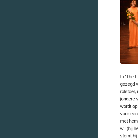
In ‘The 
gezegd wo
rolstoel,
jongere 
wordt op
voor een
met hem 
wil (hij 
stemt hij