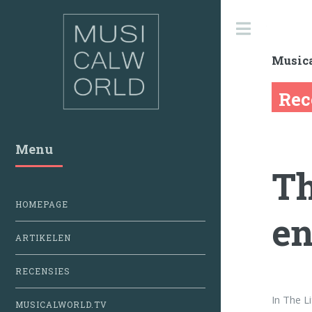
Toggle
Music
Rec
Menu
Th
HOMEPAGE
en
ARTIKELEN
RECENSIES
In The L
MUSICALWORLD.TV