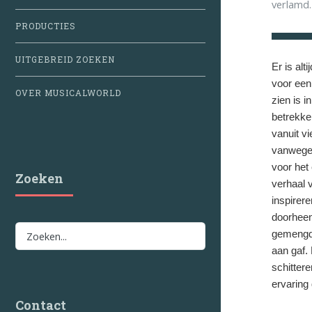
verlamd.
PRODUCTIES
UITGEBREID ZOEKEN
Er is alt
voor een
OVER MUSICALWORLD
zien is 
betrekke
vanuit vi
vanwege 
voor het
Zoeken
verhaal 
inspirer
doorheen
gemengde
aan gaf. 
schitter
ervaring 
Contact