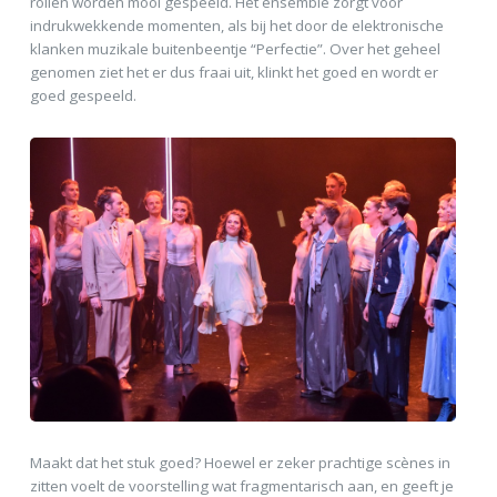
rollen worden mooi gespeeld. Het ensemble zorgt voor
indrukwekkende momenten, als bij het door de elektronische
klanken muzikale buitenbeentje “Perfectie”. Over het geheel
genomen ziet het er dus fraai uit, klinkt het goed en wordt er
goed gespeeld.
Maakt dat het stuk goed? Hoewel er zeker prachtige scènes in
zitten voelt de voorstelling wat fragmentarisch aan, en geeft je