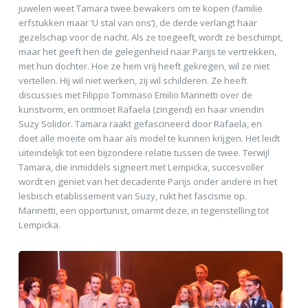
juwelen weet Tamara twee bewakers om te kopen (familie
erfstukken maar ‘U stal van ons’), de derde verlangt haar
gezelschap voor de nacht. Als ze toegeeft, wordt ze beschimpt,
maar het geeft hen de gelegenheid naar Parijs te vertrekken,
met hun dochter. Hoe ze hem vrij heeft gekregen, wil ze niet
vertellen. Hij wil niet werken, zij wil schilderen. Ze heeft
discussies met Filippo Tommaso Emilio Marinetti over de
kunstvorm, en ontmoet Rafaela (zingend) en haar vriendin
Suzy Solidor. Tamara raakt gefascineerd door Rafaela, en
doet alle moeite om haar als model te kunnen krijgen. Het leidt
uiteindelijk tot een bijzondere relatie tussen de twee. Terwijl
Tamara, die inmiddels signeert met Lempicka, succesvoller
wordt en geniet van het decadente Parijs onder andere in het
lesbisch etablissement van Suzy, rukt het fascisme op.
Marinetti, een opportunist, omarmt deze, in tegenstelling tot
Lempicka.