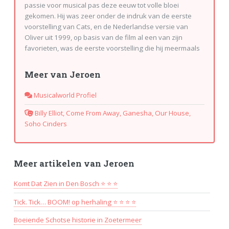
passie voor musical pas deze eeuw tot volle bloei
gekomen. Hij was zeer onder de indruk van de eerste
voorstelling van Cats, en de Nederlandse versie van
Oliver uit 1999, op basis van de film al een van zijn
favorieten, was de eerste voorstelling die hij meermaals
zag. Toch waren deze bezoeken eerder sporadisch dan
frequent. Sinds hij redacteur is van Musicalworld bezoekt
Meer van Jeroen
hij meer dan 100 voorstellingen per jaar. Jeroen is de
Musicalworld-specialist op het gebied van
Musicalworld Profiel
familievoorstellingen en kindervoorstellingen. Hij is
tevens de correspondent voor Vlaanderen. Ook in
Billy Elliot, Come From Away, Ganesha, Our House,
Duitsland en Engeland (Londen) is hij regelmatig te
Soho Cinders
vinden. Hij doet ook verslag van amateurvoorstellingen
die voor neutrale toeschouwers de moeite waard zijn. Tot
zijn favoriete musicals behoren naast Oliver! meer
Meer artikelen van Jeroen
musicals met kinderen in de hoofdrol. "Billy Elliot" is zijn
all-time favorite, maar daarnaast moeten zeker "Whistle
Komt Dat Zien in Den Bosch ⭐ ⭐ ⭐
down the Wind", "Matilda" en "The Secret Garden"
worden genoemd. Daarnaast zijn Chicago, Come from
Tick. Tick… BOOM! op herhaling ⭐ ⭐ ⭐ ⭐
Away, Spamalot en Soho Cinders voorstelling met een
ongelofelijke aantrekkingskracht. Hoogtepunten in het
Boeiende Schotse historie in Zoetermeer