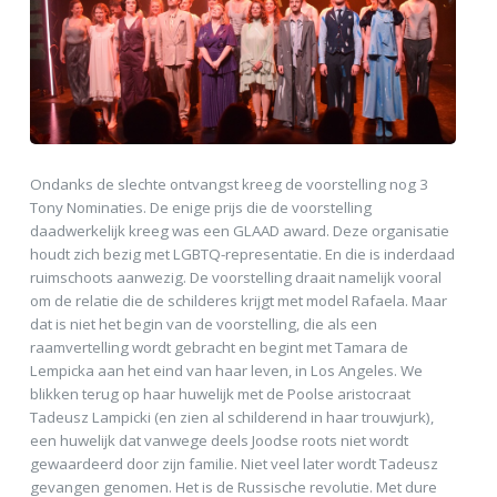
Ondanks de slechte ontvangst kreeg de voorstelling nog 3
Tony Nominaties. De enige prijs die de voorstelling
daadwerkelijk kreeg was een GLAAD award. Deze organisatie
houdt zich bezig met LGBTQ-representatie. En die is inderdaad
ruimschoots aanwezig. De voorstelling draait namelijk vooral
om de relatie die de schilderes krijgt met model Rafaela. Maar
dat is niet het begin van de voorstelling, die als een
raamvertelling wordt gebracht en begint met Tamara de
Lempicka aan het eind van haar leven, in Los Angeles. We
blikken terug op haar huwelijk met de Poolse aristocraat
Tadeusz Lampicki (en zien al schilderend in haar trouwjurk),
een huwelijk dat vanwege deels Joodse roots niet wordt
gewaardeerd door zijn familie. Niet veel later wordt Tadeusz
gevangen genomen. Het is de Russische revolutie. Met dure