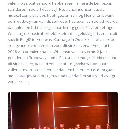
velen nog nooit gehoord hebben van Tamara de Lempicka,
schilderes in de art deco stijl. Het aantal mensen dat de
musical Lempicka ooit heeft gezien zal nog kleiner zijn, want
de Broadway-run van dit stuk over het leven van de schilderes,
dat feiten en fictie mengt, duurde nog geen 70 voorstellingen.
Wat mag de musicalliefhebber zich dus gelukkig prijzen dat dit
stuk in België te zien was. Karthago in Oosterzele wist met de
nodige moeite de rechten voor dit stuk te verwerven, dat in
2018 zijn première had in Williamstown, en slechts 2 jaar
geleden op Broadway stond. Een unieke mogelijkheid dus om
dit stuk te zien, dat niet veel amateurgezelschappen aan
zullen durven. Niet alleen omdat een bekende titel doorgaans
meer kaartjes verkoopt, maar ook omdat het stuk veel vraagt
van de cast.