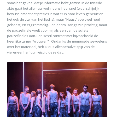
soms het gevoel dat je informatie hebt gemist. In de tweede
akte gaat het allemaal wel ineens heel snel (waarschijnlijk
bewust, omdat dat precies is wat er in haar leven gebeurt en
het ook de titel van het lied is), maar “Haast” voelt wel heel
gehaast, en erg rommelig. Een aantal songs zijn prachtig, maar
de pauzefinale voelt voor mij als een van de sufste
pauzefinales ooit. Een schril contrast met bijvoorbeeld de
heerlijke tango “Vrouwen”. Ondanks de gemengde gevoelens
over het materiaal, heb ik dus allesbehalve spijt van de
viereneenhalf uur reistijd deze dag.