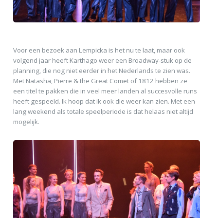
Voor een bezoek aan Lempicka is het nu te laat, maar ook
volgend jaar heeft Karthago weer een Broadway-stuk op de
planning, die nog niet eerder in het Nederlands te zien was.
Met Natasha, Pierre & the Great Comet of 1812 hebben ze
een titel te pakken die in veel meer landen al succesvolle runs
heeft gespeeld. Ik hoop dat ik ook die weer kan zien. Met een
lang weekend als totale speelperiode is dat helaas niet altijd
mogelijk.