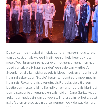
De songs in de musical zijn uitdagend, en vragen het uiterste
van de cast, en als we eerlijk zijn, een enkele keer ook iets
meer. Toch brengen ze het er over het geheel genomen heel
goed van af. ‘Als ik haar schilder’, een solo van Myrthe Van
Steenlandt, die Lempicka speelt, is bloedmooi, en ondanks dat
haar rol zeker geen ‘likable’ figuur is, neemt ze je mooi mee in
haar reis. Roxane Joiris overtuigt als Rafaela, die altijd een
beetje een mysterie blijft. Bernd Herremans heeft als Marinetti
een juiste portie arrogantie en valsheid en Zane Garitte weet
zeker aan het begin van de voorstelling, als zijn rol het grootst
is, liefde en aristocratie mooi te mengen. Ook de wat kleinere