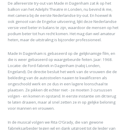
De allereerste try-out van Made in Dagenham zat ik op het
balkon van het Adelphi Theatre in Londen, nu bevind ik me,
met camera bij de eerste Nederlandse try-out. En hoewel ik
ook genoot van de Engelse uitvoering, lijkt deze Nederlandse
versie veel beter in balans te zijn, waardoor de mensen op het
podium beter tot hun recht komen. Het mag dan wel amateur
heten, maar de uitstraling is bijzonder professioneel.
Made In Dagenham is gebaseerd op de gelijknamige film, en
die is weer gebaseerd op waargebeurde feiten. Jaar: 1968.
Locatie: de Ford-fabriek in Dagenham (nabij Londen,
Engeland). De directie besluit het werk van de vrouwen die de
bekleding van de autostoelen naaien te kwalificeren als
ongeschoold werk en ze dus in een lagere loonschaal te
plaatsen. Ze pikken dit echter niet - ze moeten 3 cursussen
volgen - en komen in opstand. In eerste instantie om dit terug
te laten draaien, maar al snel zetten ze in op gelijke beloning
voor mannen en vrouwen.
In de musical volgen we Rita O’Grady, die van gewone
fabrieksarbeider tegen wil en dank uitgroeit tot de leider van