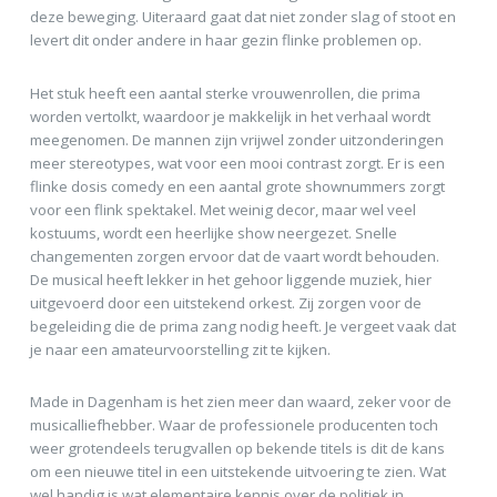
deze beweging. Uiteraard gaat dat niet zonder slag of stoot en
levert dit onder andere in haar gezin flinke problemen op.
Het stuk heeft een aantal sterke vrouwenrollen, die prima
worden vertolkt, waardoor je makkelijk in het verhaal wordt
meegenomen. De mannen zijn vrijwel zonder uitzonderingen
meer stereotypes, wat voor een mooi contrast zorgt. Er is een
flinke dosis comedy en een aantal grote shownummers zorgt
voor een flink spektakel. Met weinig decor, maar wel veel
kostuums, wordt een heerlijke show neergezet. Snelle
changementen zorgen ervoor dat de vaart wordt behouden.
De musical heeft lekker in het gehoor liggende muziek, hier
uitgevoerd door een uitstekend orkest. Zij zorgen voor de
begeleiding die de prima zang nodig heeft. Je vergeet vaak dat
je naar een amateurvoorstelling zit te kijken.
Made in Dagenham is het zien meer dan waard, zeker voor de
musicalliefhebber. Waar de professionele producenten toch
weer grotendeels terugvallen op bekende titels is dit de kans
om een nieuwe titel in een uitstekende uitvoering te zien. Wat
wel handig is wat elementaire kennis over de politiek in