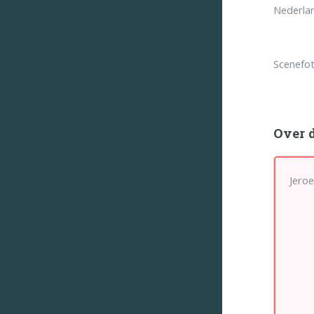
Nederlan
Scenefot
Over 
Jeroe