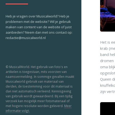
Heb je vragen over Musicalworld? Heb je
problemen met de website? Wil je gebruik
maken van content van de website of juist
aanbieden? Neem dan met ons contact op:
redactie@musicalworld.nl
Het is e
krab (me
band hebb
dromen o
oma blijk
© MusicalWorld. Het gebruik van foto's en
artikelen is toegestaan, mits voorzien van
opgeslot
naamsvermelding. In sommige gevallen maakt
Queen di
Musicalworld gebruik van materiaal van
knuffelk
derden, de toestemming voor dit materiaal is
zijn ver
dan niet automatisch verleend. Kennisgeving
van gebruik wordt gewaardeerd. Bij een tijdig
verzoek kan mogelijk meer fotomateriaal of
met hogere resolutie worden geleverd.
Meer
informatie volgt.