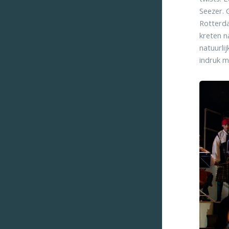
Seezer. 
Rotterda
kreten n
natuurli
indruk m