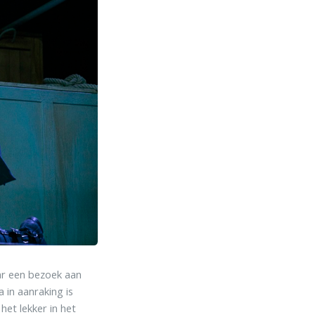
ar een bezoek aan
 in aanraking is
het lekker in het