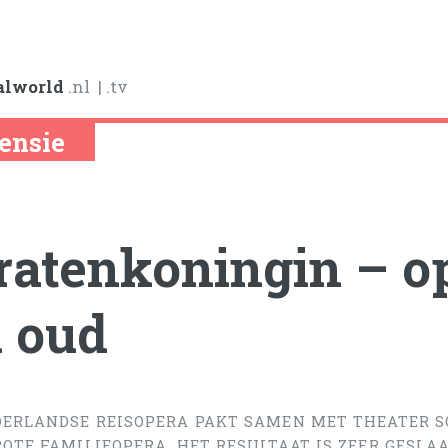
alworld
.nl
| .tv
ensie
ratenkoningin – o
 oud
DERLANDSE REISOPERA PAKT SAMEN MET THEATER 
ROTE FAMILIEOPERA. HET RESULTAAT IS ZEER GESLAA