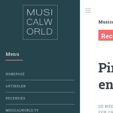
Toggle
Music
Rec
Menu
Pi
HOMEPAGE
en
ARTIKELEN
RECENSIES
DE NE
MUSICALWORLD.TV
EEN G