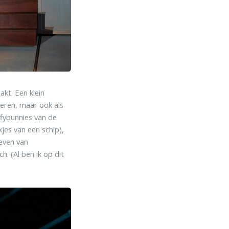
kt. Een klein
deren, maar ook als
ffybunnies van de
jes van een schip),
even van
h. (Al ben ik op dit