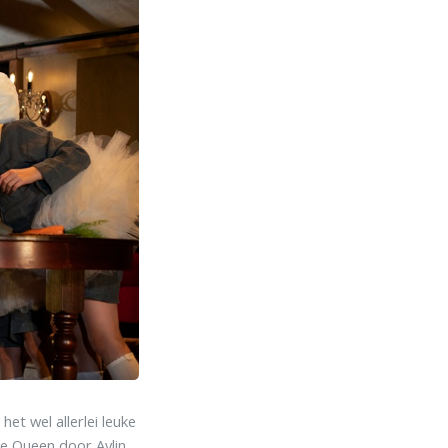
het wel allerlei leuke
 de Queen door Aylin