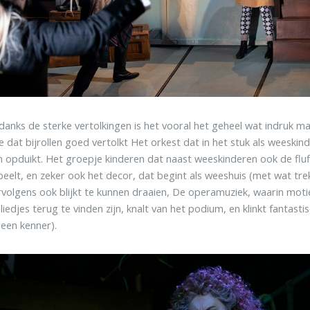
anks de sterke vertolkingen is het vooral het geheel wat indruk maa
 dat bijrollen goed vertolkt Het orkest dat in het stuk als weeskin
n opduikt. Het groepje kinderen dat naast weeskinderen ook de flu
eelt, en zeker ook het decor, dat begint als weeshuis (met wat trek
volgens ook blijkt te kunnen draaien, De operamuziek, waarin moti
edjes terug te vinden zijn, knalt van het podium, en klinkt fantastisc
een kenner).