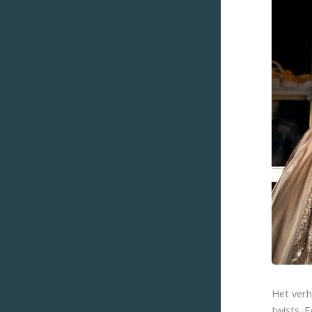
Het verha
twists. 