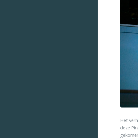
Het verh
deze Pir
gekomen 