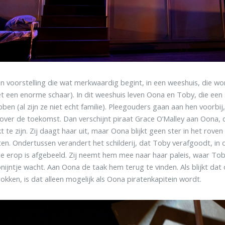
en voorstelling die wat merkwaardig begint, in een weeshuis, die wo
t een enorme schaar). In dit weeshuis leven Oona en Toby, die een 
en (al zijn ze niet echt familie). Pleegouders gaan aan hen voorbij, d
ver de toekomst. Dan verschijnt piraat Grace O’Malley aan Oona, 
t te zijn. Zij daagt haar uit, maar Oona blijkt geen ster in het rove
en. Ondertussen verandert het schilderij, dat Toby verafgoodt, in 
e erop is afgebeeld. Zij neemt hem mee naar haar paleis, waar Toby
onijntje wacht. Aan Oona de taak hem terug te vinden. Als blijkt dat
trokken, is dat alleen mogelijk als Oona piratenkapitein wordt.