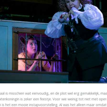
aal is misschien wat eenvoudig, en de plot wel erg gemakkelijk, ma
atenkoningin is zeker een feestje. Voor wie weinig tot niet met opera
is het een mooie instapvoorstelling. Al was het alleen maar omdat 