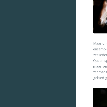
Maar ond
ensemble
zeeliede
Queen sp
maar ver
zeemansli
gebied g