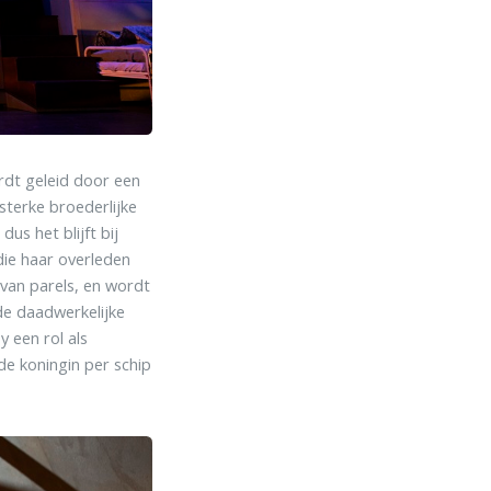
rdt geleid door een
sterke broederlijke
us het blijft bij
die haar overleden
n van parels, en wordt
de daadwerkelijke
 een rol als
 de koningin per schip