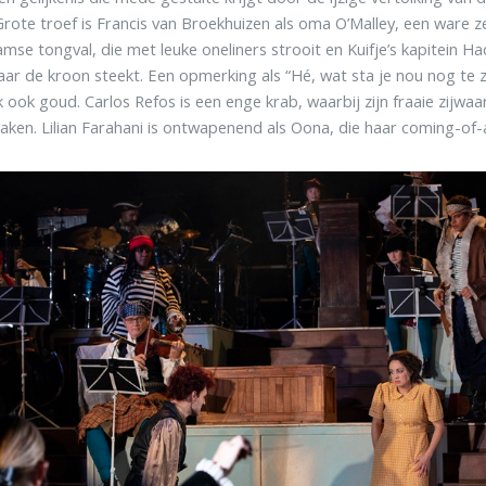
Grote troef is Francis van Broekhuizen als oma O’Malley, een ware
mse tongval, die met leuke oneliners strooit en Kuifje’s kapitein H
aar de kroon steekt. Een opmerking als “Hé, wat sta je nou nog te z
jk ook goud. Carlos Refos is een enge krab, waarbij zijn fraaie zijw
aken. Lilian Farahani is ontwapenend als Oona, die haar coming-of-a