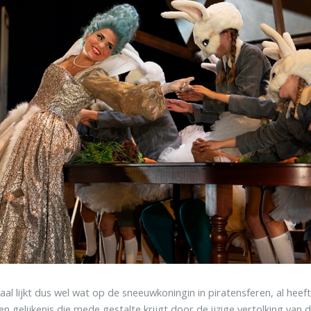
al lijkt dus wel wat op de sneeuwkoningin in piratensferen, al heeft 
Een gelijkenis die mede gestalte krijgt door de ijzige vertolking van