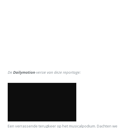
De
Dailymotion
-versie van deze reportage:
Een verrassende terugkeer op het musicalpodium. Dachten we