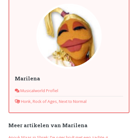
Marilena
Musicalworld Profiel
Honk, Rock of Ages, Next to Normal
Meer artikelen van Marilena
Anouk Maas in Shrek: De oger brult met een zachte g