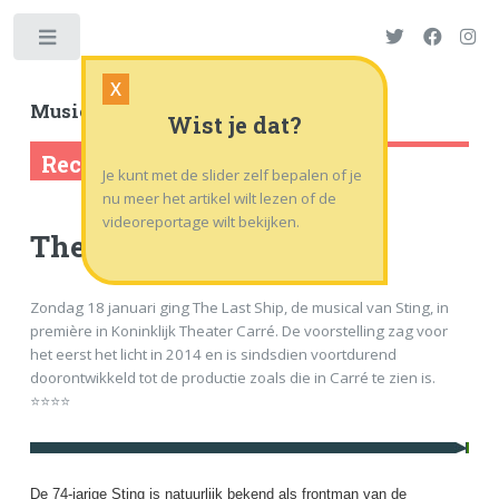
Toggle
X
Musicalworld
.nl
| .tv
Wist je dat?
Recensie
Je kunt met de slider zelf bepalen of je
nu meer het artikel wilt lezen of de
videoreportage wilt bekijken.
The Last Ship ⭐⭐⭐⭐
Zondag 18 januari ging The Last Ship, de musical van Sting, in
première in Koninklijk Theater Carré. De voorstelling zag voor
het eerst het licht in 2014 en is sindsdien voortdurend
doorontwikkeld tot de productie zoals die in Carré te zien is.
⭐⭐⭐⭐
De 74-jarige Sting is natuurlijk bekend als frontman van de