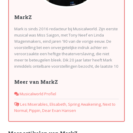
MarkZ
Mark is sinds 2016 redacteur bij Musicalworld. Zijn eerste
musical was Miss Saigon, met Tony Neef en Linda
Wagenmakers, eind jaren '90 van de vorige eeuw. De
voorstelling liet een onvergetelijke indruk achter en
veroorzaakte een heftige theaterverslaving, die niet
meer te beteugelen bleek. Dik 20 jaar later heeft Mark
inmiddels ontelbare voorstellingen bezocht, de laatste 10
jaar voornamelijk in Londen. Zijn all time favourite is Les
Miserables, die hij in Nederland, Belgie, Duitsland, USA en
Meer van MarkZ
Engeland inmiddels al in totaal zo'n 50 keer heeft gezien.
Mark kan echter niet uitsluiten dat dit aantal nog zal
Musicalworld Profiel
stijgen...
Les Miserables, Elisabeth, Spring Awakening, Next to
Normal, Pippin, Dear Evan Hansen