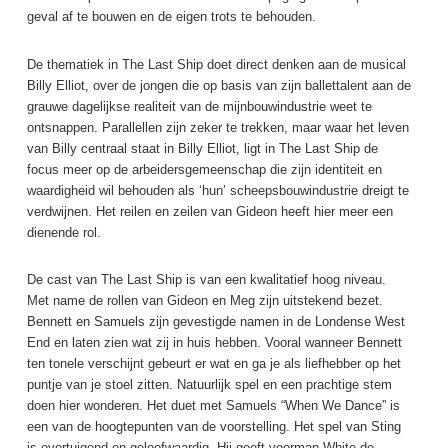
geval af te bouwen en de eigen trots te behouden.
De thematiek in The Last Ship doet direct denken aan de musical
Billy Elliot, over de jongen die op basis van zijn ballettalent aan de
grauwe dagelijkse realiteit van de mijnbouwindustrie weet te
ontsnappen. Parallellen zijn zeker te trekken, maar waar het leven
van Billy centraal staat in Billy Elliot, ligt in The Last Ship de
focus meer op de arbeidersgemeenschap die zijn identiteit en
waardigheid wil behouden als ‘hun’ scheepsbouwindustrie dreigt te
verdwijnen. Het reilen en zeilen van Gideon heeft hier meer een
dienende rol.
De cast van The Last Ship is van een kwalitatief hoog niveau.
Met name de rollen van Gideon en Meg zijn uitstekend bezet.
Bennett en Samuels zijn gevestigde namen in de Londense West
End en laten zien wat zij in huis hebben. Vooral wanneer Bennett
ten tonele verschijnt gebeurt er wat en ga je als liefhebber op het
puntje van je stoel zitten. Natuurlijk spel en een prachtige stem
doen hier wonderen. Het duet met Samuels “When We Dance” is
een van de hoogtepunten van de voorstelling. Het spel van Sting
is overtuigend en geloofwaardig. Hij geeft voorman White de