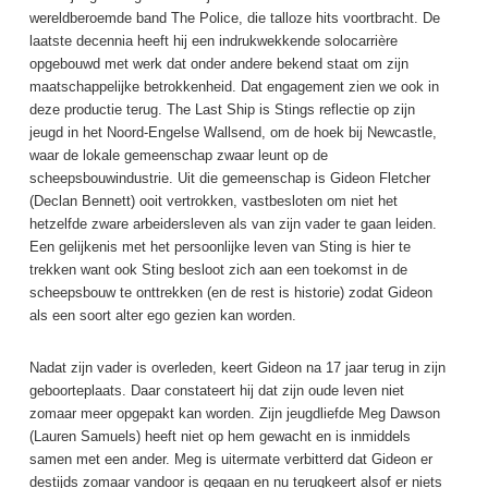
wereldberoemde band The Police, die talloze hits voortbracht. De
laatste decennia heeft hij een indrukwekkende solocarrière
opgebouwd met werk dat onder andere bekend staat om zijn
maatschappelijke betrokkenheid. Dat engagement zien we ook in
deze productie terug. The Last Ship is Stings reflectie op zijn
jeugd in het Noord-Engelse Wallsend, om de hoek bij Newcastle,
waar de lokale gemeenschap zwaar leunt op de
scheepsbouwindustrie. Uit die gemeenschap is Gideon Fletcher
(Declan Bennett) ooit vertrokken, vastbesloten om niet het
hetzelfde zware arbeidersleven als van zijn vader te gaan leiden.
Een gelijkenis met het persoonlijke leven van Sting is hier te
trekken want ook Sting besloot zich aan een toekomst in de
scheepsbouw te onttrekken (en de rest is historie) zodat Gideon
als een soort alter ego gezien kan worden.
Nadat zijn vader is overleden, keert Gideon na 17 jaar terug in zijn
geboorteplaats. Daar constateert hij dat zijn oude leven niet
zomaar meer opgepakt kan worden. Zijn jeugdliefde Meg Dawson
(Lauren Samuels) heeft niet op hem gewacht en is inmiddels
samen met een ander. Meg is uitermate verbitterd dat Gideon er
destijds zomaar vandoor is gegaan en nu terugkeert alsof er niets