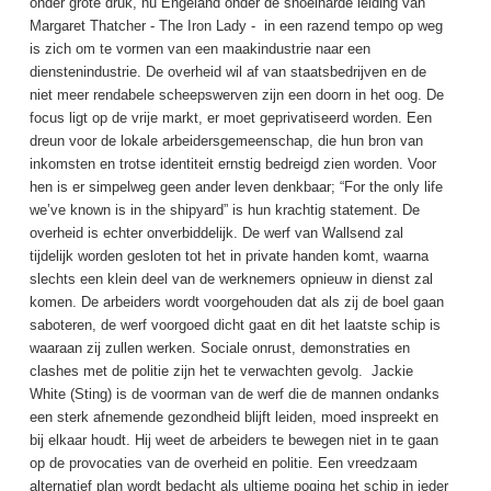
onder grote druk, nu Engeland onder de snoeiharde leiding van
Margaret Thatcher - The Iron Lady - in een razend tempo op weg
is zich om te vormen van een maakindustrie naar een
dienstenindustrie. De overheid wil af van staatsbedrijven en de
niet meer rendabele scheepswerven zijn een doorn in het oog. De
focus ligt op de vrije markt, er moet geprivatiseerd worden. Een
dreun voor de lokale arbeidersgemeenschap, die hun bron van
inkomsten en trotse identiteit ernstig bedreigd zien worden. Voor
hen is er simpelweg geen ander leven denkbaar; “For the only life
we’ve known is in the shipyard” is hun krachtig statement. De
overheid is echter onverbiddelijk. De werf van Wallsend zal
tijdelijk worden gesloten tot het in private handen komt, waarna
slechts een klein deel van de werknemers opnieuw in dienst zal
komen. De arbeiders wordt voorgehouden dat als zij de boel gaan
saboteren, de werf voorgoed dicht gaat en dit het laatste schip is
waaraan zij zullen werken. Sociale onrust, demonstraties en
clashes met de politie zijn het te verwachten gevolg. Jackie
White (Sting) is de voorman van de werf die de mannen ondanks
een sterk afnemende gezondheid blijft leiden, moed inspreekt en
bij elkaar houdt. Hij weet de arbeiders te bewegen niet in te gaan
op de provocaties van de overheid en politie. Een vreedzaam
alternatief plan wordt bedacht als ultieme poging het schip in ieder