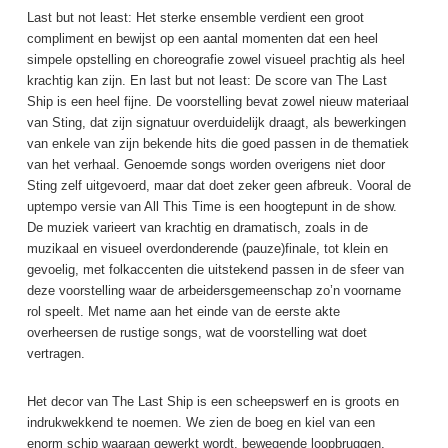
Last but not least: Het sterke ensemble verdient een groot
compliment en bewijst op een aantal momenten dat een heel
simpele opstelling en choreografie zowel visueel prachtig als heel
krachtig kan zijn. En last but not least: De score van The Last
Ship is een heel fijne. De voorstelling bevat zowel nieuw materiaal
van Sting, dat zijn signatuur overduidelijk draagt, als bewerkingen
van enkele van zijn bekende hits die goed passen in de thematiek
van het verhaal. Genoemde songs worden overigens niet door
Sting zelf uitgevoerd, maar dat doet zeker geen afbreuk. Vooral de
uptempo versie van All This Time is een hoogtepunt in de show.
De muziek varieert van krachtig en dramatisch, zoals in de
muzikaal en visueel overdonderende (pauze)finale, tot klein en
gevoelig, met folkaccenten die uitstekend passen in de sfeer van
deze voorstelling waar de arbeidersgemeenschap zo’n voorname
rol speelt. Met name aan het einde van de eerste akte
overheersen de rustige songs, wat de voorstelling wat doet
vertragen.
Het decor van The Last Ship is een scheepswerf en is groots en
indrukwekkend te noemen. We zien de boeg en kiel van een
enorm schip waaraan gewerkt wordt, bewegende loopbruggen,