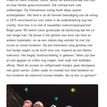
Freek en Liens vriendin Sterre, wordt het levensverhaal van Lien
en haar familie gereconstrueerd. Dat verhaal kent vele
ontberingen. De Vietnamese oorlog heeft diepe sporen
achtergelaten. Het land is na de formele beëindiging van de oorlog
in 1975 verscheurd en voor velen is de onderdrukking nog niet
voorbij. Voor hen is er niet of nauwelijks toekomstperspectief.
Begin jaren ’80 neemt Liens grootvader de beslissing dat het zo
niet langer kan. Hij bouwt in het geheim een boot van hout en
andere materialen, en op een zekere dag vertrekt hij met zijn
vrouw en zeven kinderen. Na een kilometers lang gesleep met
hun bootje wagen zij de tocht over zee, hopend op een betere
toekomst. Het begrip ‘bootvluchteling’ is geboren. Velen zijn hen
al voor gegaan en zullen nog volgen, heel vaak met dodelijke
afloop. Want de oceaan en zelfgemaakt bootjes gaan doorgaans
niet goed samen. Zullen vader en moeder hun doel bereiken en
hun kinderen de toekomst kunnen bieden, die zij hen zo gunnen?