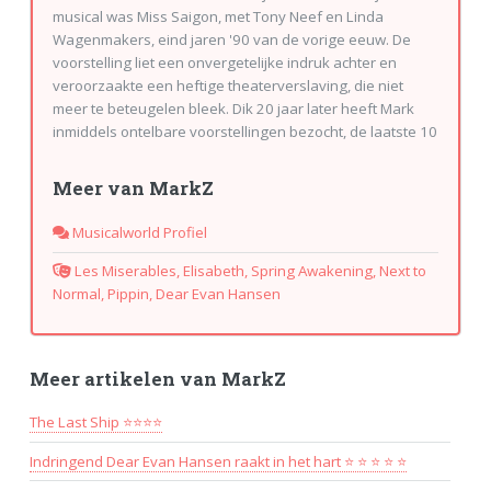
musical was Miss Saigon, met Tony Neef en Linda
Wagenmakers, eind jaren '90 van de vorige eeuw. De
voorstelling liet een onvergetelijke indruk achter en
veroorzaakte een heftige theaterverslaving, die niet
meer te beteugelen bleek. Dik 20 jaar later heeft Mark
inmiddels ontelbare voorstellingen bezocht, de laatste 10
jaar voornamelijk in Londen. Zijn all time favourite is Les
Miserables, die hij in Nederland, Belgie, Duitsland, USA en
Meer van MarkZ
Engeland inmiddels al in totaal zo'n 50 keer heeft gezien.
Mark kan echter niet uitsluiten dat dit aantal nog zal
Musicalworld Profiel
stijgen...
Les Miserables, Elisabeth, Spring Awakening, Next to
Normal, Pippin, Dear Evan Hansen
Meer artikelen van MarkZ
The Last Ship ⭐⭐⭐⭐
Indringend Dear Evan Hansen raakt in het hart ⭐ ⭐ ⭐ ⭐ ⭐