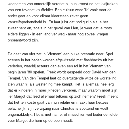
wegnemen van onmetelijk verdriet bij hun kroost na het kwijtraken
van een favoriet knuffeldier. Een cultuur waar ‘ik’ vaak voor de
ander gaat en voor elkaar klaarstaan zeker geen
vanzelfsprekendheid is. En laat juist dat nodig zijn als je het
zwaar hebt en, zoals in het geval van Lien, je weet dat je roots
elders liggen - in een land ver weg - maar nog zoveel vragen
onbeantwoord zijn.
De cast van vier zet in ‘Vietnam’ een puike prestatie neer. Spel
scenes in het heden worden afgewisseld met flashbacks uit het
verleden, waarbij acteurs dan even een rol in het Vietnam van
begin jaren ‘80
spelen. Freek wordt gespeeld door David van den
Tempel. Van den Tempel laat op overtuigende wijze de worsteling
zien waar hij als westerling mee kampt. Het is allemaal heel erg
dat er kinderen in moeilijkheden verkeren, maar waarom moet zijn
lief Margot dat leed allemaal telkens op zich nemen? Freek meent
dat het ten koste gaat van hun relatie en maakt haar keuzes
belachelijk; zijn verwijzing naar Christus is spottend en voelt
ongemakkelijk. Het is met name, of misschien wel louter de liefde
voor Margot die hem op de been houdt.