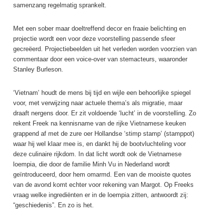
samenzang regelmatig sprankelt.
Met een sober maar doeltreffend decor en fraaie belichting en
projectie wordt een voor deze voorstelling passende sfeer
gecreëerd. Projectiebeelden uit het verleden worden voorzien van
commentaar door een voice-over van stemacteurs, waaronder
Stanley Burleson.
‘Vietnam’ houdt de mens bij tijd en wijle een behoorlijke spiegel
voor, met verwijzing naar actuele thema’s als migratie, maar
draaft nergens door. Er zit voldoende ‘lucht’ in de voorstelling. Zo
rekent Freek na kennisname van de rijke Vietnamese keuken
grappend af met de zure oer Hollandse ‘stimp stamp’ (stamppot)
waar hij wel klaar mee is, en dankt hij de bootvluchteling voor
deze culinaire rijkdom. In dat licht wordt ook de Vietnamese
loempia, die door de familie Minh Vu in Nederland wordt
geïntroduceerd, door hem omarmd. Een van de mooiste quotes
van de avond komt echter voor rekening van Margot. Op Freeks
vraag welke ingrediënten er in de loempia zitten, antwoordt zij:
“geschiedenis”. En zo is het.