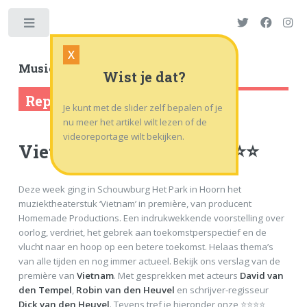
Toggle
X
Musicalworld
.nl
| .tv
Wist je dat?
Reportage
Je kunt met de slider zelf bepalen of je
nu meer het artikel wilt lezen of de
videoreportage wilt bekijken.
Vietnam in première ⭐⭐⭐⭐
Deze week ging in Schouwburg Het Park in Hoorn het
muziektheaterstuk ‘Vietnam’ in première, van producent
Homemade Productions. Een indrukwekkende voorstelling over
oorlog, verdriet, het gebrek aan toekomstperspectief en de
vlucht naar en hoop op een betere toekomst. Helaas thema’s
van alle tijden en nog immer actueel. Bekijk ons verslag van de
première van
Vietnam
. Met gesprekken met acteurs
David van
den Tempel
,
Robin van den Heuvel
en schrijver-regisseur
Dick van den Heuvel
. Tevens tref je hieronder onze ⭐⭐⭐⭐