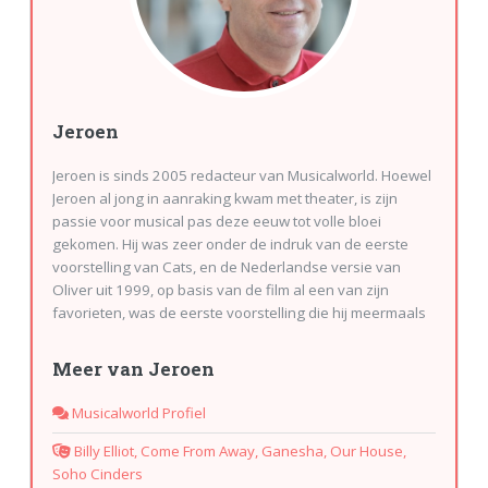
Jeroen
Jeroen is sinds 2005 redacteur van Musicalworld. Hoewel
Jeroen al jong in aanraking kwam met theater, is zijn
passie voor musical pas deze eeuw tot volle bloei
gekomen. Hij was zeer onder de indruk van de eerste
voorstelling van Cats, en de Nederlandse versie van
Oliver uit 1999, op basis van de film al een van zijn
favorieten, was de eerste voorstelling die hij meermaals
zag. Toch waren deze bezoeken eerder sporadisch dan
frequent. Sinds hij redacteur is van Musicalworld bezoekt
Meer van Jeroen
hij meer dan 100 voorstellingen per jaar. Jeroen is de
Musicalworld-specialist op het gebied van
Musicalworld Profiel
familievoorstellingen en kindervoorstellingen. Hij is
tevens de correspondent voor Vlaanderen. Ook in
Billy Elliot, Come From Away, Ganesha, Our House,
Duitsland en Engeland (Londen) is hij regelmatig te
Soho Cinders