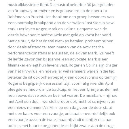
musicalklassieker Rent. De musical beleefde 30 jaar geleden
zijn Broadway-première en is gebaseerd op de opera La
Bohème van Puccini. Het draait om een groep bewoners van
een voormalig kraakpand aan de vervallen East Side in New
York. Hier leven Roger, Mark en Collins. Benjamin was de
vierde bewoner, maar trouwde met geld en kocht het pand.
Met de huur, de het drietal niet kan betalen, probeert hij hen
door deals afstand te laten nemen van de activistische
performancekunstenaar Maureen, de ex van Mark. Zij heeft
de liefde gevonden bij Joanne, een advocate. Mark is een
filmmaker en legt hun levens vast. Roger en Collins zijn drager
van het HIV-virus, en hoewel er wel remmers waren in die tijd,
betekende dit ook onherroepelijk een doodsvonnis op termijn.
Roger is begrijpelijk depressief. Zijn voormalig vriendin April
pleegde zelfmoord in de badkuip, en liet een briefje achter met
het nieuws dat ze beiden besmet waren. De muzikant – hij had
met April een duo – worstelt erdoor ook met het schrijven van
een nieuw nummer. Als Mimi op een dag voor de deur staat
met een kaars voor een vuurtje, ontstaat er overduidelijk ook
een vuurtje tussen de twee, maar hij vindt dat hij er niet aan
toe iets met haar te beginnen. Mimi blijkt zwaar aan de drugs,