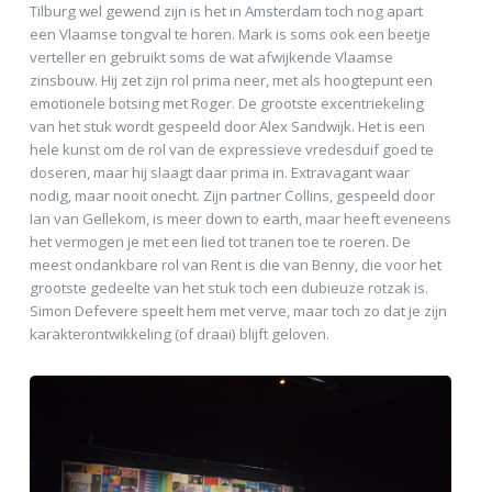
Tilburg wel gewend zijn is het in Amsterdam toch nog apart
een Vlaamse tongval te horen. Mark is soms ook een beetje
verteller en gebruikt soms de wat afwijkende Vlaamse
zinsbouw. Hij zet zijn rol prima neer, met als hoogtepunt een
emotionele botsing met Roger. De grootste excentriekeling
van het stuk wordt gespeeld door Alex Sandwijk. Het is een
hele kunst om de rol van de expressieve vredesduif goed te
doseren, maar hij slaagt daar prima in. Extravagant waar
nodig, maar nooit onecht. Zijn partner Collins, gespeeld door
Ian van Gellekom, is meer down to earth, maar heeft eveneens
het vermogen je met een lied tot tranen toe te roeren. De
meest ondankbare rol van Rent is die van Benny, die voor het
grootste gedeelte van het stuk toch een dubieuze rotzak is.
Simon Defevere speelt hem met verve, maar toch zo dat je zijn
karakterontwikkeling (of draai) blijft geloven.