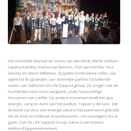
Het ensemble bestaat uit Sanne van den Brink, Merle Gebben,
Layana Kandou, Inanna van Rennes, Tom aan het Rot, Yara
Smeets en Sterre Willemse. Zij spelen korte kleine rollen, van
agent tot drugsdealer, van steenrijke partner tot bellende
ouder, van daklozen tot Life Support group. Ze zorgen met de
hoofdrollen voor mooi zangwerk, zoals het prachtige
Seizoenen van Liefde. Op andere momenten knalt het qua
energie, zang en dans van het podium. Topper is de keer, dat
de black-out door een energie uitval in het pand werd gebruikt
om de boel onzichtbaar te positioneren, om vervolgens los te
gaan. Ook de Life Support Group scène is een tranen
trekkend kippenvelmoment.