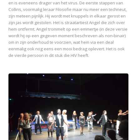
en is eveneens drager van het virus. De eerste stappen van
Collins, voormalig leraar Filosofie maar nu meer een techneut,
zijn meteen pijnlijk. Hij wordt met knuppels in elkaar gerost en
zijn jas wordt gestolen. Het is straatartiest Angel die zich over
hem ontfermt. Angel trommelt op een emmertje (in deze versie
wordt hij op een gegeven moment beschreven als non-binair)
om in zijn onderhoud te voorzien, wat hem via een deal
eenmalig ook nog eens een mooi bedrag oplevert. Het is ook
de vierde persoon in dit stuk die HIV heeft.