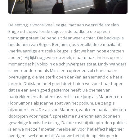
De setting is vooral veel leegte, met aan weerzijde stoelen.
Enige echt opvallende object is de badkuip die op een
verhoging staat. De band zit daar weer achter. Die badkuip is
het domein van Roger. Benjamin Jas vertolkt deze muzikant
(merkwaardige artistieke keuze is dat we hem nooit echt zien
spelen). Hij lijkt nog even op zoek, maar maakt indruk op het
moment dat hij volop in de schijnwerpers staat. Lindy Wanders
is overdonderend als Mimi: een optreden vol charisma en
overtuiging, die me sterk doen denken aan iemand die het al
jaren in Duitsland heel goed doet. Laten we voor haar hopen
dat ze een even goed gesternte heeft. De chemie van
aantrekken en afstoten tussen Lisa de Jong als Maureen en
Floor Simons als Joanne spat van het podium. De zang is
bijzonder sterk. De act van Maureen, vaak een aantal minuten
doorbijten voor mijzelf, spreekt me nu enorm aan door een
geweldige komische timing. Dat de cast bij dit optreden publiek
is en we niet zelf moeten meeloeien voor het effect helpt hier
overigens wel enorm bij. Waar we het bij de opleidingen in