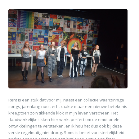
Rent is een stuk dat voor mij, naast een collectie waanzinnige
songs, jarenlang nooit echt raakte maar een nieuwe betekenis
kreeg toen zo’n tikkende klok in mijn leven verscheen. Het
daadwerkelijke tikken hier werkt perfect om de emotionele
ontwikkelingen te versterken, en ik hou het dus ook bij deze
versie regelmatig niet droog. Soms is besef van sterfelijkheid
nodig voor een echte ode aan het leven. Het is een fraai