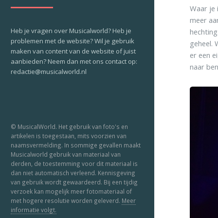
Waar je 
meer aan
Heb je vragen over Musicalworld? Heb je
hechting
problemen met de website? Wil je gebruik
geheel. 
maken van content van de website of juist
er een e
aanbieden? Neem dan met ons contact op:
naar ben
redactie@musicalworld.nl
© MusicalWorld. Het gebruik van foto's en
artikelen is toegestaan, mits voorzien van
naamsvermelding. In sommige gevallen maakt
Musicalworld gebruik van materiaal van
derden, de toestemming voor dit materiaal is
dan niet automatisch verleend. Kennisgeving
van gebruik wordt gewaardeerd. Bij een tijdig
verzoek kan mogelijk meer fotomateriaal of
met hogere resolutie worden geleverd.
Meer
informatie volgt.