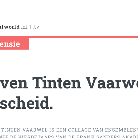
alworld
.nl
| .tv
ensie
ven Tinten Vaarwe
scheid.
 TINTEN VAARWEL IS EEN COLLAGE VAN ENSEMBLE
EE DE VIERDEJAARS VAN DE FRANK SANDERS AKAD