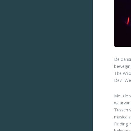
De dansn
beweging
The Wild
Devil We
Met de s
waarvan 
Tussen v
musicals
Finding 
bekends 