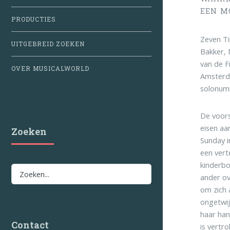
EEN M
PRODUCTIES
Zeven Ti
UITGEBREID ZOEKEN
Bakker, 
van de F
OVER MUSICALWORLD
Amsterda
solonum
De voors
eisen aa
Zoeken
Sunday i
een vert
kinderbo
ander ov
om zich 
ongetwij
haar han
Contact
is vertr