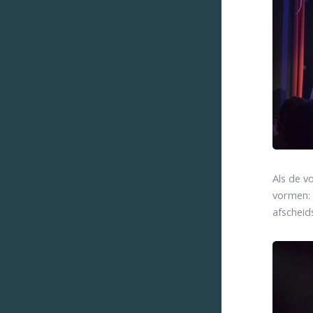
Als de v
vormen: 
afscheid