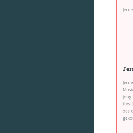
Jeroe
Jer
Jeroe
Music
jong
theat
pas d
geko
indru
van 