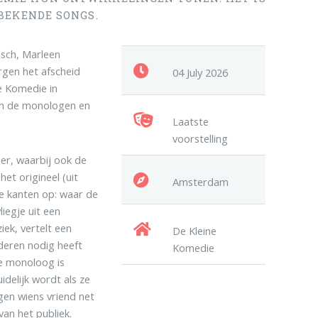
BEKENDE SONGS.
sch, Marleen
rgen het afscheid
04 July 2026
e Komedie in
 in de monologen en
Laatste
voorstelling
er, waarbij ook de
et origineel (uit
Amsterdam
e kanten op: waar de
iegje uit een
iek, vertelt een
De Kleine
nderen nodig heeft
Komedie
e monoloog is
idelijk wordt als ze
gen wiens vriend net
an het publiek.