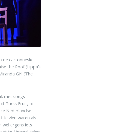
an de cartooneske
ise the Roof (Lippa’s
Miranda Girl (The
aak met songs
it Turks Fruit, of
ijke Nederlandse
t te zien waren als
h wel ergens iets
Next to Normal zeker