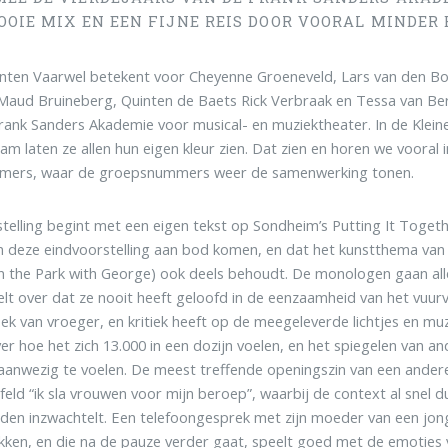
OOIE MIX EN EEN FIJNE REIS DOOR VOORAL MINDER 
nten Vaarwel betekent voor Cheyenne Groeneveld, Lars van den Bo
Maud Bruineberg, Quinten de Baets Rick Verbraak en Tessa van Be
rank Sanders Akademie voor musical- en muziektheater. In de Klein
m laten ze allen hun eigen kleur zien. Dat zien en horen we vooral
mers, waar de groepsnummers weer de samenwerking tonen.
telling begint met een eigen tekst op Sondheim’s Putting It Togeth
n deze eindvoorstelling aan bod komen, en dat het kunstthema van h
n the Park with George) ook deels behoudt. De monologen gaan all
elt over dat ze nooit heeft geloofd in de eenzaamheid van het vuurvl
ek van vroeger, en kritiek heeft op de meegeleverde lichtjes en muz
er hoe het zich 13.000 in een dozijn voelen, en het spiegelen van a
aanwezig te voelen. De meest treffende openingszin van een ander
feld “ik sla vrouwen voor mijn beroep”, waarbij de context al snel du
den inzwachtelt. Een telefoongesprek met zijn moeder van een jon
okken, en die na de pauze verder gaat, speelt goed met de emoties v