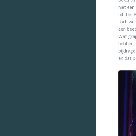
niet een
uit The 
toch wee
een beet
Wat grap
hebben. 
bijdrage
en dat 