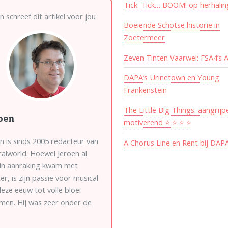
Tick. Tick… BOOM! op herhalin
n schreef dit artikel voor jou
Boeiende Schotse historie in
Zoetermeer
Zeven Tinten Vaarwel: FSA4’s A
DAPA’s Urinetown en Young
Frankenstein
The Little Big Things: aangrij
oen
motiverend ⭐ ⭐ ⭐ ⭐
n is sinds 2005 redacteur van
A Chorus Line en Rent bij DAP
alworld. Hoewel Jeroen al
 in aanraking kwam met
er, is zijn passie voor musical
eze eeuw tot volle bloei
men. Hij was zeer onder de
k van de eerste voorstelling
Cats, en de Nederlandse