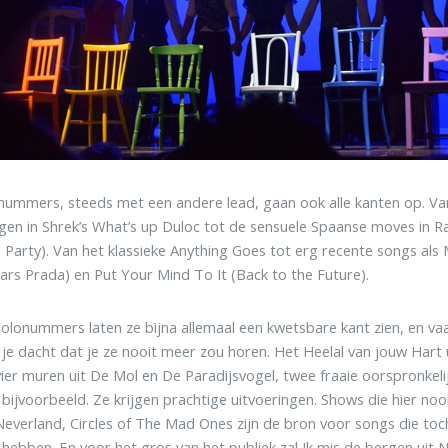
ummers, steeds met een andere lead, gaan ook alle kanten op. V
en in Shrek’s What’s up Duloc tot de sensuele Spaanse moves in Ra
 Party). Van het klassieke Anything Goes tot erg recente songs als 
ars Prada) en Put Your Mind To It (Back to the Future).
olonummers laten ze bijna allemaal een kwetsbare kant zien, en v
je dacht dat je ze nooit meer zou horen. Het Heelal van jouw Hart u
ier muren uit De Mol en De Paradijsvogel, twee fraaie oorspronkel
 bijvoorbeeld. Ze krijgen prachtige uitvoeringen. Shows die hier nooi
Neverland, Circles of The Mad Ones zijn de bron voor songs die toc
hebben. En voor het gros van het publiek zal Ik mis de bergen uit 