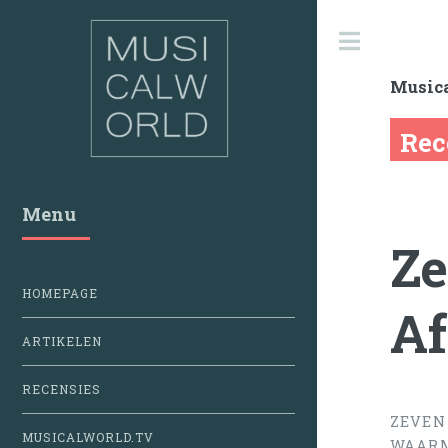
Toggle
Music
Rec
Menu
Ze
HOMEPAGE
Af
ARTIKELEN
RECENSIES
ZEVEN
MUSICALWORLD.TV
WAARM