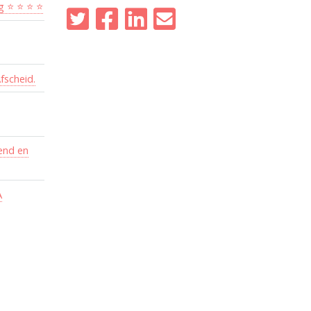
g ⭐ ⭐ ⭐ ⭐
fscheid.
pend en
A