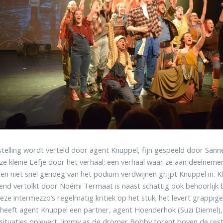
telling wordt verteld door agent Knuppel, fijn gespeeld door Sanne
ze kleine Eefje door het verhaal; een verhaal waar ze aan deelnemen
ten niet snel genoeg van het podium verdwijnen grijpt Knuppel in. Kl
end vertolkt door Noémi Termaat is naast schattig ook behoorlijk 
deze intermezzo’s regelmatig kritiek op het stuk; het levert grappige
 heeft agent Knuppel een partner, agent Hoenderhok (Suzi Diemel)
situaties oplevert. Jimmy as de dromer Bobby torent boven de rest 