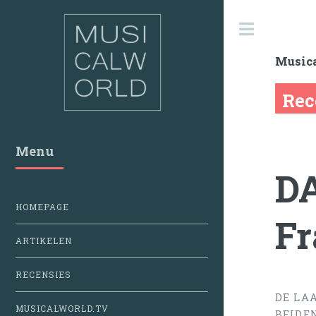
Toggle
Music
Rec
Menu
DA
HOMEPAGE
Fr
ARTIKELEN
RECENSIES
DE LA
MUSICALWORLD.TV
BEIDE