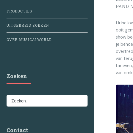
PAND 
PRODUCTIES
Urinetow
UITGEBREID ZOEKEN
ooit gem
show bed
OVER MUSICALWORLD
je behoe
overtred
van teru
tarieven
van omk
Zoeken
Contact