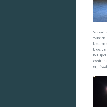
Vocaal v
Winden. 
betalen 
baas van
het spel
confront
erg fraai