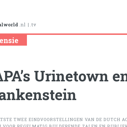
alworld
.nl
| .tv
ensie
PA’s Urinetown e
ankenstein
ATSTE TWEE EINDVOORSTELLINGEN VAN DE DUTCH A
N VOOR REGELMATIG BULDERENDE ZALEN EN PUBLIEK