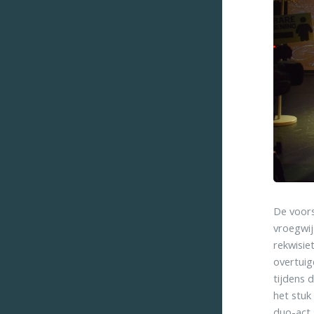
De voors
vroegwij
rekwisie
overtuig
tijdens 
het stuk
duo-act 