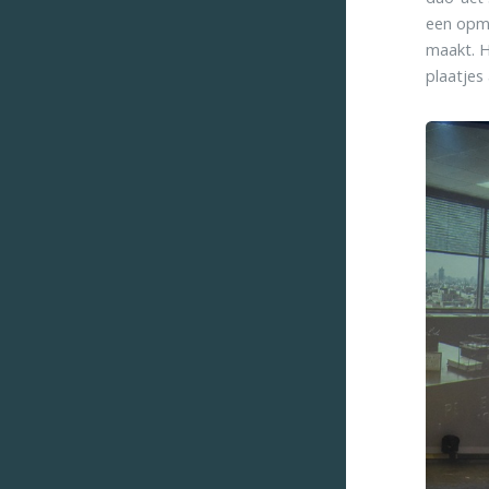
een opme
maakt. H
plaatjes 