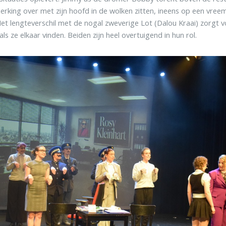
rking over met zijn hoofd in de wolken zitten, ineens op een vre
et lengteverschil met de nogal zweverige Lot (Dalou Kraai) zorgt
als ze elkaar vinden. Beiden zijn heel overtuigend in hun rol.