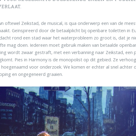
VERLAAT.
n oftewel Zeikstad, de musical, is qua onderwerp een van de meest
aakt. Geïnspireerd door de betaalplicht bij openbare toiletten in 
acht rond een stad waar het waterprobleem zo groot is, dat je nie
fte mag doen. Iedereen moet gebruik maken van betaalde openbar
ing wordt zwaar gestraft, met een verbanning naar Zeikstad, een 
gkomt. Pies in Harmony is de monopolist op dit gebied. Ze verhoo
, hoegenaamd voor onderzoek. We komen er echter al snel achter da
oping en ongegeneerd graaien.