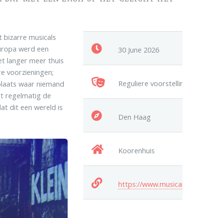
 bizarre musicals
Europa werd een
30 June 2026
t langer meer thuis
e voorzieningen;
Reguliere voorstelling
plaats waar niemand
gt regelmatig de
t dit een wereld is
Den Haag
Koorenhuis
https://www.musicalopleiding.n