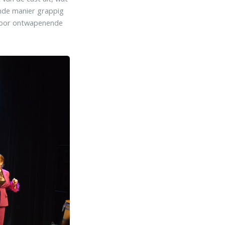
emde manier grappig
 voor ontwapenende