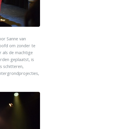
oor Sanne van
 hoofd om zonder te
er als de machtige
rden geplaatst, is
 schitteren,
htergrondprojecties,