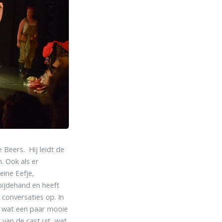
 Beers. Hij leidt de
. Ook als er
eine Eefje,
bijdehand en heeft
 conversaties op. In
, wat een paar mooie
van de cast uit, wat