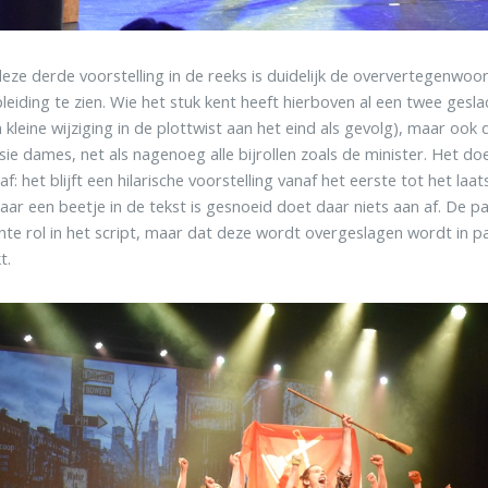
deze derde voorstelling in de reeks is duidelijk de oververtegenwo
leiding te zien. Wie het stuk kent heeft hierboven al een twee gesla
 kleine wijziging in de plottwist aan het eind als gevolg), maar ook 
sie dames, net als nagenoeg alle bijrollen zoals de minister. Het do
af: het blijft een hilarische voorstelling vanaf het eerste tot het l
daar een beetje in de tekst is gesnoeid doet daar niets aan af. De p
te rol in het script, maar dat deze wordt overgeslagen wordt in p
t.