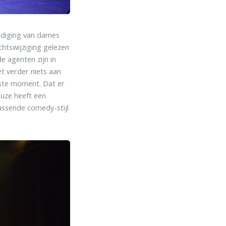
ordiging van dames
chtswijziging gelezen
de agenten zijn in
et verder niets aan
aatste moment. Dat er
auze heeft een
assende comedy-stijl