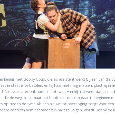
 kennis met Bobby Goud, die als assistent werkt bij één van die voo
iet in staat is te betalen, en hij haar niet mag matsen, plast zij in 
d. Niet veel later ontmoet hij Lot, waarvan hij niet weet dat zij de 
is, die de weg zoekt naar het hoofdkantoor om daar te beginnen me
iets op tussen de twee Als een nieuwe prijsverhoging zorgt voor een
andere context) hem aanraadt zijn hart te volgen, wordt Bobby de l