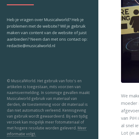
Heb je vragen over Musicalworld? Heb je
problemen met de website? Wil je gebruik
maken van content van de website of juist
aanbieden? Neem dan met ons contact op:
redactie@musicalworld.nl
© MusicalWorld. Het gebruik van foto's en
artikelen is toegestaan, mits voorzien van
naamsvermelding. In sommige gevallen maakt
We maken
Musicalworld gebruik van materiaal van
moeder n
derden, de toestemming voor dit materiaal is
afgevoer
dan niet automatisch verleend. Kennisgeving
van gebruik wordt gewaardeerd. Bij een tijdig
van PiH 
verzoek kan mogelijk meer fotomateriaal of
al snel 
met hogere resolutie worden geleverd.
Meer
Lot (in 
informatie volgt.