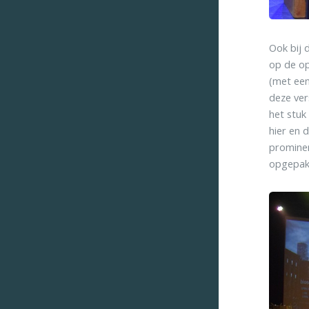
Ook bij 
op de op
(met een
deze ver
het stuk 
hier en 
prominen
opgepak